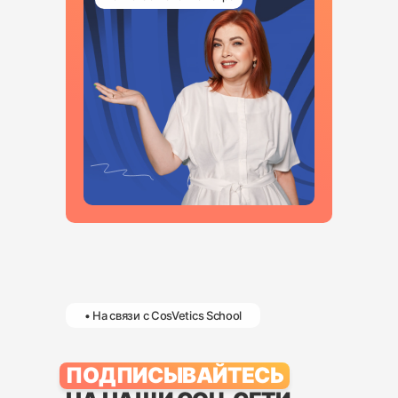
• На связи с CosVetics School
ПОДПИСЫВАЙТЕСЬ