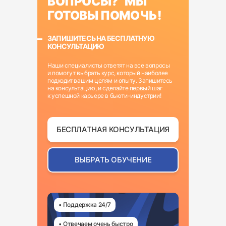
ВОПРОСЫ? МЫ
ГОТОВЫ ПОМОЧЬ!
ЗАПИШИТЕСЬ НА БЕСПЛАТНУЮ
КОНСУЛЬТАЦИЮ
Наши специалисты ответят на все вопросы
и помогут выбрать курс, который наиболее
подходит вашим целям и опыту. Запишитесь
на консультацию, и сделайте первый шаг
к успешной карьере в бьюти-индустрии!
БЕСПЛАТНАЯ КОНСУЛЬТАЦИЯ
ВЫБРАТЬ ОБУЧЕНИЕ
• Поддержка 24/7
• Отвечаем очень быстро