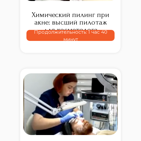
Химический пилинг при
акне: высший пилотаж
для косметолога
Продолжительность: 1 час 40
минут