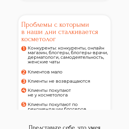
Проблемы с которыми
в наши дни сталкивается
косметолог
Конкуренты: конкуренты, онлайн
1
магазин, блогеры, блогеры-врачи,
дерматологи, самодеятельность,
женские чаты
2
Клиентов мало
3
Клиенты не возвращаются
4
Клиенты покупают
не у косметолога
5
Клиенты покупают по
рекомендации блогеров
6
Кажется, что необходимы
дорогие аппараты, чтобы спасти
Представьте себе, что умея
ситуацию