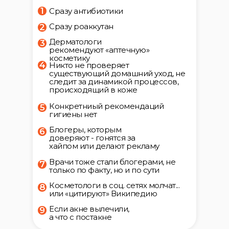
1
Сразу антибиотики
Сразу роаккутан
2
Дерматологи
3
рекомендуют «аптечную»
косметику
4
Никто не проверяет
существующий домашний уход, не
следит за динамикой процессов,
происходящий в коже
Конкретниый рекомендаций
5
гигиены нет
Блогеры, которым
6
доверяют - гонятся за
хайпом или делают рекламу
Врачи тоже стали блогерами, не
7
только по факту, но и по сути
Косметологи в соц. сетях молчат...
8
или «цитируют» Википедию
Если акне вылечили,
9
а что с постакне